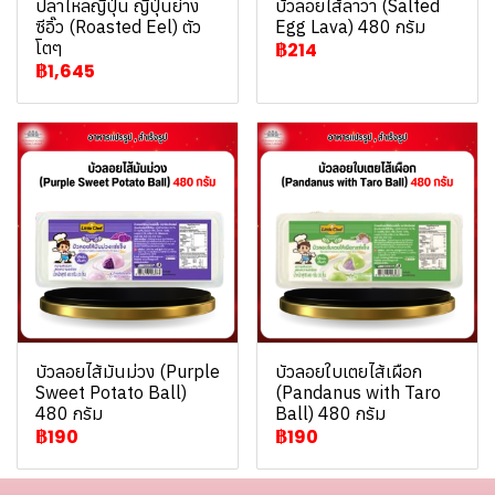
ปลาไหลญี่ปุ่น ญี่ปุ่นย่าง
บัวลอยไส้ลาวา (Salted
ซีอิ๊ว (Roasted Eel) ตัว
Egg Lava) 480 กรัม
โตๆ
฿214
฿1,645
บัวลอยไส้มันม่วง (Purple
บัวลอยใบเตยไส้เผือก
Sweet Potato Ball)
(Pandanus with Taro
480 กรัม
Ball) 480 กรัม
฿190
฿190