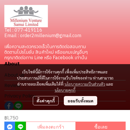
Tel : 077-419116
Email : order2millenium@gmail.com
เพื่อความสะดวกรวดเร็วในการติดต่อสอบถาม
ติดตามโปรโมชั่น สินค้าใหม่ หรือแคมเปญอื่นๆ
กรุณาติดต่อทาง Line หรือ Facebook เท่านั้น
About
เว็บไซต์นี้มีการใช้งานคุกกี้ เพื่อเพิ่มประสิทธิภาพและ
About us
ประสบการณ์ที่ดีในการใช้งานเว็บไซต์ของท่าน ท่านสามารถ
อ่านรายละเอียดเพิ่มเติมได้ที่
นโยบายความเป็นส่วนตัว
และ
Review
นโยบายคุกกี้
Privacy Policy
ตั้งค่าคุกกี้
ยอมรับทั้งหมด
฿1,750
Copyright 2024 | All Rights Reserved | Powered by MWE
เพิ่มลงตะกร้า
ซื้อเลย